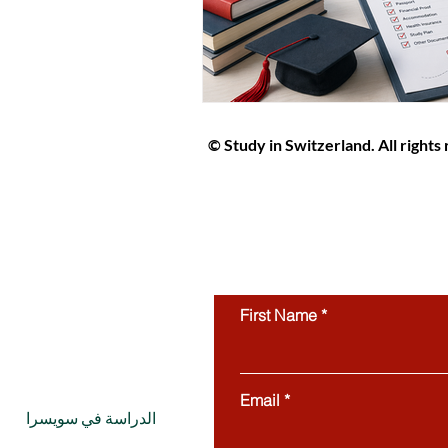
© Study in Switzerland. All rights
Study in Switzerland is an educat
students interested in studying in 
protected by copyright and may not
use of this website’s content is stri
First Name
Email
الدراسة في سويسرا