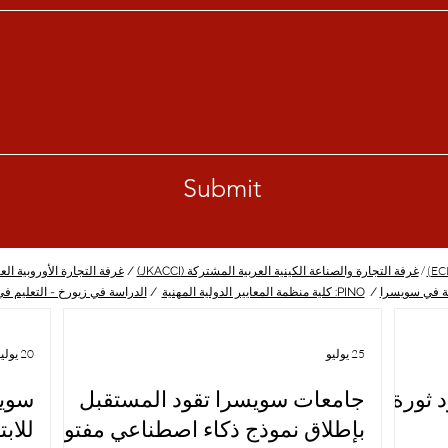
Submit
/
غرفة التجارة والصناعة الكينية العربية المشتركة (JKACCI)
/
غرفة التجارة الأوروبية العربية 
ة في سويسرا
/
PINO: كلية منظمة المعايير الدولية المهنية
/
الدراسة في زيورخ - التعليم ف
25 يوليو
20 يوليو
 ثورة
جامعات سويسرا تقود المستقبل
سويس
بإطلاق نموذج ذكاء اصطناعي مفتوح