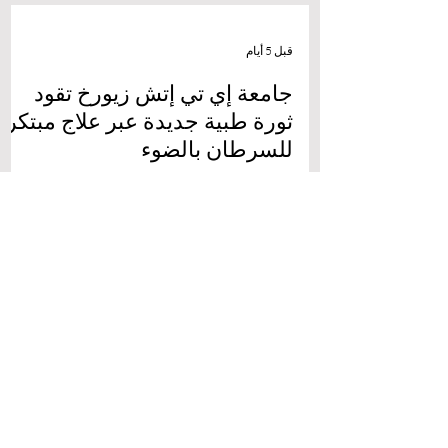
قبل 5 أيام
جامعة إي تي إتش زيورخ تقود
ثورة طبية جديدة عبر علاج مبتكر
للسرطان بالضوء
أهلاً بكم في أحدث نشرات منصة الدراسة في
سويسرا، بوابتكم الشاملة لاكتشاف كل ما يتعلق
بالتعليم العالي والفرص الأكاديمية في قلب
أوروبا. يسعدنا اليوم أن نرافقكم في جولة ملهمة
حول إنجاز علمي استثنائي يجسد بأبهى صورة
أبعاد #جودة_التعليم ورقي #الابتكار_الأكاديمي
الذي ينعم به كل من يختار متابعة مسيرته
الدراسية في الصروح الجامعية السويسرية. في
خطوة تاريخية شقت طريقها نحو مجلات العلوم
العالمية، أعلن فريق بحثي من
#جامعة_إي_تي_إتش_زيورخ – المؤسسة
25 يوليو