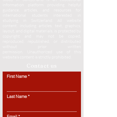
information platform providing helpful
guidance, articles, and resources for
international students interested in
studying in Switzerland. All website
content, including articles, text, graphics,
layout, and digital materials, is protected by
copyright and may not be copied,
reproduced, republished, or distributed
without prior written
permission.
Unauthorized use of this
website’s content is strictly prohibited.
Contact us
First Name
Last Name
Email