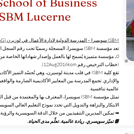
School of Business
SBM Lucerne
ISBM سويسرا – المدرسة الدولية لإدارة الأعمال في لوزيرن (ISBM AG)
0، مؤسسة متميزة يُسمح لها بالعمل وإصدار شهاداتها الخاصة من 
(خطاب الترخيص رقم 12Aug2016kom).
تقع كلية ISBM في قلب مدينة لوسيرن، وهي تُجسّد التميز 
والإداري. تجمع المدرسة بين المعايير الأكاديمية الصارمة والواقعية،
عالمية تنافسية.
تمثل مؤسسة ISBM سويسرا، المعترف بها والمعتمدة من
الابتكار والنزاهة والتدويل التي تحدد نموذج التعليم العالي السوي
➡ تمكين المديرين التنفيذيين من خلال الدقة السويسرية والرؤية ال
📘 تميّز سويسري. ريادة عالمية. تعلّم مدى الحياة.