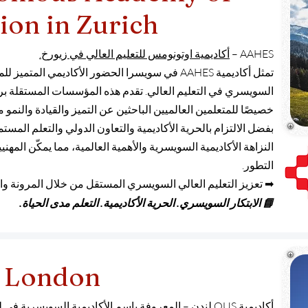
ion in Zurich
AAHES –
أكاديمية اوتونومس للتعليم العالي في زيورخ.
تمثل أكاديمية AAHES في سويسرا الحضور الأكاديمي ا
السويسري في التعليم العالي. تقدم هذه المؤسسات المستقلة برا
خصيصًا للمتعلمين العالميين الباحثين عن التميز والقيادة والنمو م
بفضل الالتزام بالحرية الأكاديمية والتعاون الدولي والتعلم المست
النزاهة الأكاديمية السويسرية والأهمية العالمية، مما يمكّن المهن
التطور.
➡ تعزيز التعليم العالي السويسري المستقل من خلال المرونة وا
📘 الابتكار السويسري. الحرية الأكاديمية. التعلم مدى الحياة.
 London
أكاديمية OUS لندن
– المعروفة باسم الأكاديمية السويسرية في ل