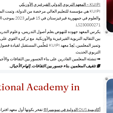
KUIPI – المعهد التربوي الدولي القيرغيزي الأوزبكي
KUIPI هي مؤسسة للتعليم العالي مرخصة من الدولة، وتمت الم
والعلوم في جمهورية قي
LS230000271.
يكرس المعهد جهوده للنهوض بعلم أصول التدريس، وعلوم التدريس، 
بين التقاليد التربوية القيرغيزية والأوزبكية. مع تركيزه القوي على
وتميز المعلمين، يُعِدّ معهد KUIPI مُعلّمي ال
التربوي الحديث.
➡ تنشئة المعلمين القادرين على بناء الجسور بين الثقافات والأجي
📘 تثقيف المعلمين. بناء جسور بين الثقافات. إلهام الأجيال.
tional Academy in
أكاديمية OUS الدولية في سويسرا®
تفخر بكونها أول معهد افتر