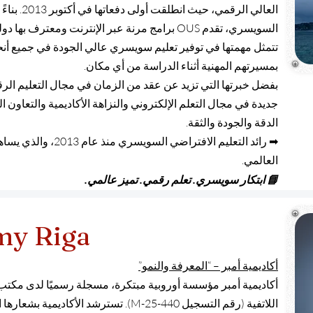
العالي الرقمي،
السويسري، تقدم OUS برامج مرنة عبر الإنترنت ومعترف 
تتمثل مهمتها في توفير تعليم سويسري عالي الجودة في جميع أنحاء
بمسيرتهم المهنية أثناء الدراسة من أي مكان.
جديدة في مجال التعلم الإلكتروني والنزاهة الأكاديمية والتعاو
الدقة والجودة والثقة.
➡ رائد التعليم الافتراضي
العالمي.
📘 ابتكار سويسري. تعلم رقمي. تميز عالمي.
my Riga
أكاديمية أمبر – “المعرفة والنمو”
أكاديمية أمبر مؤسسة أوروبية مبتكرة، مسجلة رسميًا لدى مكتب بر
اللاتفية (رقم التسجيل M-25-440). تسترشد الأك