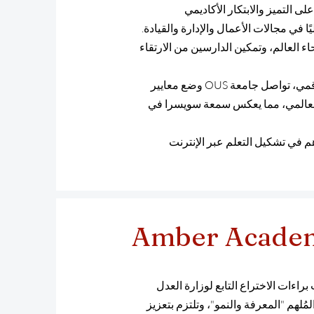
 حيث انطلقت أولى دفعاتها في أكتوبر 2013. بناءً على التميز والابتكار الأكاديمي
بها دوليًا في مجالات الأعمال والإدارة والقيادة.
 العالم، وتمكين الدارسين من الارتقاء
بفضل خبرتها التي تزيد عن عقد من الزمان في مجال التعليم الرقمي، تواصل جامعة OUS وضع معايير
ن العالمي، مما يعكس سمعة سويسرا في
 السويسري منذ عام 2013، والذي يساهم في تشكيل التعلم عبر الإنترنت
Amber Acade
اءات الاختراع التابع لوزارة العدل
اديمية بشعارها المُلهم "المعرفة والنمو"، وتلتزم بتعزيز