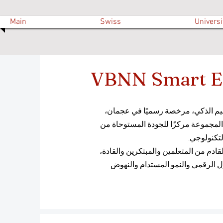
Main
Swiss
Universi
VBNN Smart E
موعة التعليم الذكي، مرخصة رسميًا في عجمان،
ربية المتحدة (رقم الترخيص: 262425649888). تُعدّ المجموعة مركزًا للجودة المستوحاة من
لتكنولوجي.
 البيئية الطموحة، تُمكّن شبكة VBNN الجيل القادم من المتعلمين والمبتكرين والقادة،
حول الرقمي والنمو المستدام والنهوض