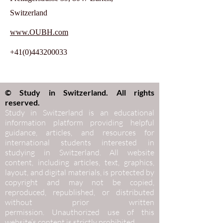
Switzerland
www.OUBH.com
+41(0)443200033
© Study in Switzerland. All rights
reserved.
Study in Switzerland is an educational
information platform providing helpful
guidance, articles, and resources for
international students interested in
studying in Switzerland. All website
content, including articles, text, graphics,
layout, and digital materials, is protected by
copyright and may not be copied,
reproduced, republished, or distributed
without prior written
permission.
Unauthorized use of this
website’s content is strictly prohibited.