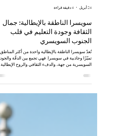
24 أبريل
4 دقيقة قراءة
سويسرا الناطقة بالإيطالية: جمال
الثقافة وجودة التعليم في قلب
الجنوب السويسري
تُعدّ سويسرا الناطقة بالإيطالية واحدة من أكثر المناطق
تميّزًا وجاذبية في سويسرا. فهي تجمع بين الدقّة والجود
السويسرية من جهة، والدفء الثقافي والروح الإيطالية
من جهة أخرى. وتقع هذه المنطقة بشكل رئيسي في
كانتون تيتشينو في جنوب سويسرا، كما تشمل بعض
المناطق الناطقة بالإيطالية في كانتون غراوبوندن. وبف
طبيعتها الجميلة، ومدنها الهادئة، وبحيراتها الساحرة،
وجبالها الخضراء، أصبحت هذه المنطقة وجهة مميزة
للطلاب والزوار والمهتمين بالحياة السويسرية ذات الطاب
المتوسطي. بالنسبة للطلاب ال