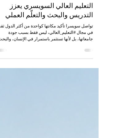
22 مايو
3 دقيقة قراءة
التعليم العالي السويسري يعزز
التدريس والبحث والتعلّم العملي
تواصل سويسرا تأكيد مكانتها كواحدة من أكثر الدول ثقة
في مجال #التعليم_العالي، ليس فقط بسبب جودة
جامعاتها، بل لأنها تستثمر باستمرار في الإنسان، والبحث
والابتكار، وتجربة ال
مايو 2026، أعلن المعهد التقني الفدرالي العالي في زي
عن تعيين أحد عشر أستاذاً، ومنح ثلاث درجات أستاذية
مساعدة، وتعيين أستاذ للممارسة العملية. ويُعد هذا الخب
إشارة إيجابية للطلاب والباحثين والمهتمين بالدراسة في
سويسرا، لأنه يعكس استمرار تطور #التعليم_السويسر
بطريقة عملية و