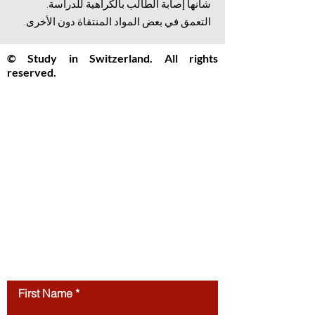
شأنها إصابة الطالب بالكراهية للدراسة.
التعمق في بعض المواد المنتقاة دون الأخرى.
© Study in Switzerland. All rights
reserved.
Study in Switzerland is an educational
information platform providing helpful
guidance, articles, and resources for
international students interested in
studying in Switzerland. All website
content, including articles, text, graphics,
layout, and digital materials, is protected by
copyright and may not be copied,
reproduced, republished, or distributed
without prior written
permission.
Unauthorized use of this
website’s content is strictly prohibited.
Contact us
First Name