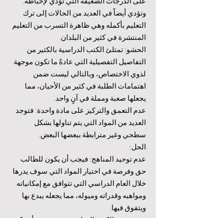
على الدرجات الضعيفة التي تؤدي لإحباطه.
وتؤدي أيضاً في العديد من الحالات إلى ترك
التعليم بأكمله وهي ظاهرة التسرب من التعليم
المنتشرة في كثير من البلدان.
الحشو: تمتلئ الكتب الدراسية بالكثير من
التفاصيل التفصيلية التي عادةً ما تكون موجهة
لذوي الاختصاص، وبالتالي ليست ضمن
اهتمامات الطلبة في كثير من الأحيان، مما
يجعلها صعبة ومملة في آنٍ واحد.
عدم التعمق والتركيز على مادة واحدة: فتوجد
العديد من المواد التي يتم تناولها بشكل
سطحي وغير مترابطة ببعضها البعض.
الحل:
عدم توحيد المناهج: فيجب أن يكون للطالب
حق وفرصة في اختيار المواد التي سوف يدرها
خلال العام الدراسي التي تتوافق مع إمكانياته
ومواهبه وقدراته وميوله، مما يجعله يبدع بها
ويتفوق فيها.