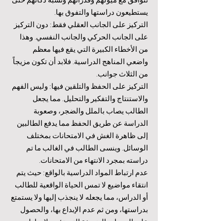
يستطيعون دراستها والتفوق بها.
التركيز على الجانب العقلي فقط: دون التركيز
على الجانب الحركي والجانب النفسي. وهذا
من الأخطاء الكبيرة التي يقع فيها معظم
واضعي المناهج الدراسية. فلابد أن تكون مزيجاً
من الثلاث جوانب.
التركيز على الحفظ والتلقين فيها: وليس الفهم
والاستنتاج والتفكير والتحليل. مما يجعل
الطالب يصاب بالملل والضجر، وصعوبة
الدراسة عن طريق الحفظ مما يدفع الطالبين
إلى ظاهرة الغش في الامتحانات بمختلف
الوسائل. وينسى الطالب في الغالب ما تم
دراسته بمجرد الانتهاء من الامتحانات.
عدم ارتباط المواد الدراسية بالواقع: حيث يتم
انتقاء مواضيع لا تمس الحياة الواقعية للطالب
أو الدراس، مما يجعله لا ينجذب إليها ولا يستمتع
بدراستها، ومن ثم عدم الإبداع بها، والحصول