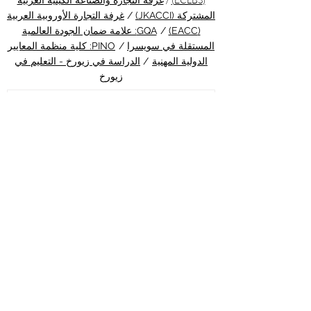
غرفة التجارة والصناعة الكينية العربية
المشتركة (JKACCI)
/
غرفة التجارة الأوروبية العربية
(EACC)
/
GQA: علامة ضمان الجودة العالمية
المستقلة في سويسرا
/
PINO: كلية منظمة المعايير
الدولية المهنية
/
الدراسة في زيورخ - التعليم في
زيورخ
قبل 4 أيام
جامعة إي تي إتش زيورخ تقود
ثورة طبية جديدة عبر علاج مبتكر
للسرطان بالضوء
أهلاً بكم في أحدث نشرات منصة الدراسة في
سويسرا، بوابتكم الشاملة لاكتشاف كل ما يتعلق
بالتعليم العالي والفرص الأكاديمية في قلب
أوروبا. يسعدنا اليوم أن نرافقكم في جولة ملهمة
حول إنجاز علمي استثنائي يجسد بأبهى صورة
أبعاد #جودة_التعليم ورقي #الابتكار_الأكاديمي