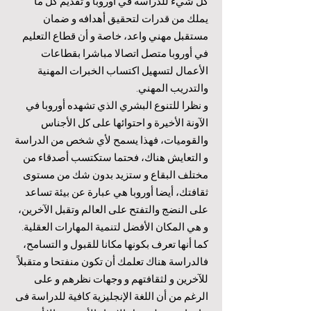
كل شيء للدراسة في أوروبا و تقديم كل ما
يملك من قدرات لتحقيق أهدافه و ضمان
مستقبل مهني واعد، خاصة و أن قطاع التعليم
في أوروبا متصل اتصالا مباشرا بقطاعات
الأعمال لتسهيل اكتساب الخبرات المهنية
والتدريب المهني.
و نظرا للتنوع البشري الذي تشهده أوروبا في
الآونة الأخيرة و احتوائها على كل الأجناس
والقوميات، فهذا يسمح لأي شخص من الدراسة
و التعايش هناك، فحتما ستكتسب أصدقاء من
مختلف البقاع و ستزيد بدون شك من مستوى
ثقافتك، أيضا أوروبا هي عبارة عن بيئة تساعد
على النضج والتفتح على العالم وتقبل الآخرين،
و هي المكان الأفضل لتنمية المهارات العقلية.
كما أنها تعرف بكونها مكانا للقبول و التسامح،
فالدراسة هناك تعلمك أن تكون منفتحا و متقبلاً
للآخرين و لثقافتهم و وجهات نظرهم و على
الرغم من أن اللغة الإنجليزية كافية للدراسة فى