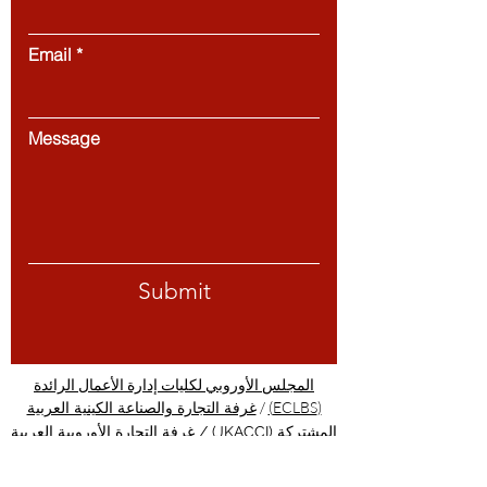
Email
Message
Submit
المجلس الأوروبي لكليات إدارة الأعمال الرائدة
/
(ECLBS)
غرفة التجارة والصناعة الكينية العربية
المشتركة (JKACCI)
/
غرفة التجارة الأوروبية العربية
(EACC)
/
GQA: علامة ضمان الجودة العالمية
المستقلة في سويسرا
/
PINO: كلية منظمة المعايير