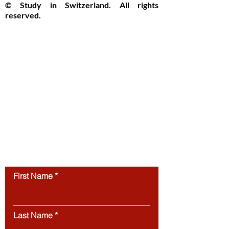
© Study in Switzerland. All rights
reserved.
Study in Switzerland is an educational
information platform providing helpful
guidance, articles, and resources for
international students interested in
studying in Switzerland. All website
content, including articles, text, graphics,
layout, and digital materials, is protected by
copyright and may not be copied,
reproduced, republished, or distributed
without prior written
permission.
Unauthorized use of this
website’s content is strictly prohibited.
Contact us
First Name
Last Name