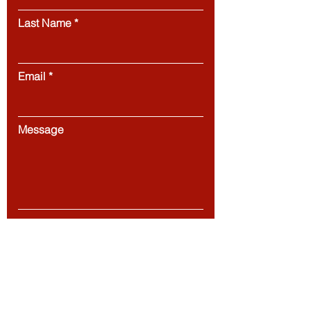
Last Name
Email
Message
Submit
المجلس الأوروبي لكليات إدارة الأعمال الرائدة
/
(ECLBS)
غرفة التجارة والصناعة الكينية العربية