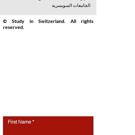
الجامعات السويسرية
© Study in Switzerland. All rights
reserved.
Study in Switzerland is an educational
information platform providing helpful
guidance, articles, and resources for
international students interested in
studying in Switzerland. All website
content, including articles, text, graphics,
layout, and digital materials, is protected by
copyright and may not be copied,
reproduced, republished, or distributed
without prior written
permission.
Unauthorized use of this
website’s content is strictly prohibited.
Contact us
First Name