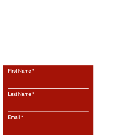
international students interested in
studying in Switzerland. All website
content, including articles, text, graphics,
layout, and digital materials, is protected by
copyright and may not be copied,
reproduced, republished, or distributed
without prior written
permission.
Unauthorized use of this
website’s content is strictly prohibited.
Contact us
First Name
Last Name
Email