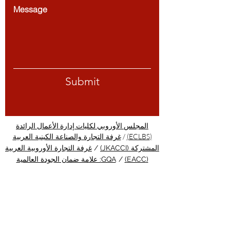
Message
Submit
المجلس الأوروبي لكليات إدارة الأعمال الرائدة
/
(ECLBS)
غرفة التجارة والصناعة الكينية العربية
المشتركة (JKACCI)
/
غرفة التجارة الأوروبية العربية
(EACC)
/
GQA: علامة ضمان الجودة العالمية
المستقلة في سويسرا
/
PINO: كلية منظمة المعايير
الدولية المهنية
/
الدراسة في زيورخ - التعليم في
زيورخ
قبل يومين