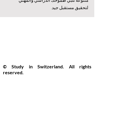
متنوعة تُلبي طموحك الدراسي والمهني
لتحقيق مستقبل جيد.
© Study in Switzerland. All rights
reserved.
Study in Switzerland is an educational
information platform providing helpful
guidance, articles, and resources for
international students interested in
studying in Switzerland. All website
content, including articles, text, graphics,
layout, and digital materials, is protected by
copyright and may not be copied,
reproduced, republished, or distributed
without prior written