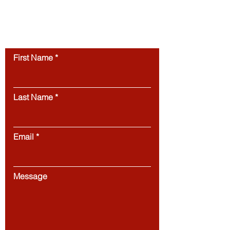
permission.
Unauthorized use of this
website’s content is strictly prohibited.
Contact us
First Name
Last Name
Email
Message