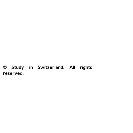
© Study in Switzerland. All rights
reserved.
Study in Switzerland is an educational
information platform providing helpful
guidance, articles, and resources for
international students interested in
studying in Switzerland. All website
content, including articles, text, graphics,
layout, and digital materials, is protected by
copyright and may not be copied,
reproduced, republished, or distributed
without prior written