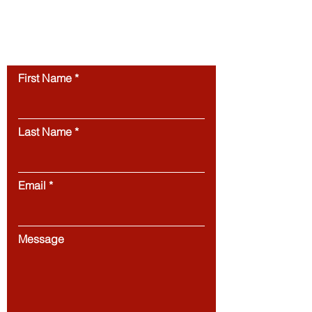
permission.
Unauthorized use of this
website’s content is strictly prohibited.
Contact us
First Name
Last Name
Email
Message