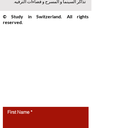
تذاكر السينما و المسرح و فضاءات الترفيه.
© Study in Switzerland. All rights
reserved.
Study in Switzerland is an educational
information platform providing helpful
guidance, articles, and resources for
international students interested in
studying in Switzerland. All website
content, including articles, text, graphics,
layout, and digital materials, is protected by
copyright and may not be copied,
reproduced, republished, or distributed
without prior written
permission.
Unauthorized use of this
website’s content is strictly prohibited.
Contact us
First Name