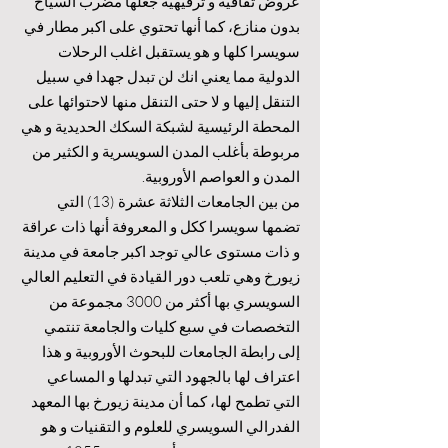
عروض ثقافية و ترفيهية جعلها مضرب السياح
بدون منازع، كما أنها تحتوي على اكبر مطار في
سويسرا كلها و هو يستقبل اغلب الرحلات
الدولية مما يعني انك لن تبدل جهدا في سبيل
التنقل إليها و لا حتى التنقل منها لاحتوائها على
المحطة الرئيسية لشبكة السكك الحديدية و هي
مربوطة بأغلب المدن السويسرية و الكثير من
المدن و العواصم الأوروبية.
من بين الجامعات الثلاثة عشرة (13) التي
تضمها سويسرا ككل و المعروفة أنها ذات عراقة
و ذات مستوى عالي توجد اكبر جامعة في مدينة
زيورخ وهي تلعب دور القيادة في التعليم العالي
السويسري بها أكثر من 3000 مجموعة من
التخصصات في سبع كليات والجامعة تنتمي
إلى رابطة الجامعات للبحوث الأوروبية و هذا
اعتراف لها بالجهود التي تبدلها و المساعي
التي تطمح لها، كما أن مدينة زيورخ بها المعهد
الفدرالي السويسري للعلوم و التقنيات و هو