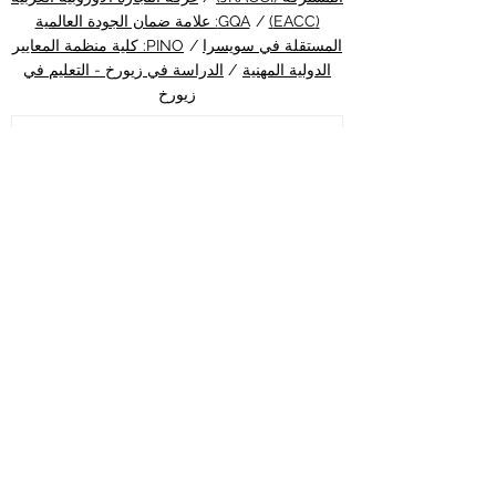
(EACC)
/
GQA: علامة ضمان الجودة العالمية
المستقلة في سويسرا
/
PINO: كلية منظمة المعايير
الدولية المهنية
/
الدراسة في زيورخ - التعليم في
زيورخ
قبل 4 أيام
جامعة إي تي إتش زيورخ تقود
ثورة طبية جديدة عبر علاج مبتكر
للسرطان بالضوء
أهلاً بكم في أحدث نشرات منصة الدراسة في
سويسرا، بوابتكم الشاملة لاكتشاف كل ما يتعلق
بالتعليم العالي والفرص الأكاديمية في قلب
أوروبا. يسعدنا اليوم أن نرافقكم في جولة ملهمة
حول إنجاز علمي استثنائي يجسد بأبهى صورة
أبعاد #جودة_التعليم ورقي #الابتكار_الأكاديمي
الذي ينعم به كل من يختار متابعة مسيرته