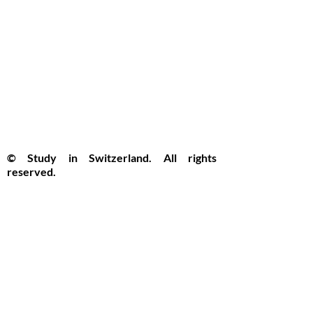
© Study in Switzerland. All rights
reserved.
Study in Switzerland is an educational
information platform providing helpful
guidance, articles, and resources for
international students interested in
studying in Switzerland. All website
content, including articles, text, graphics,
layout, and digital materials, is protected by
copyright and may not be copied,
reproduced, republished, or distributed
without prior written