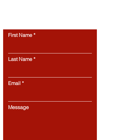
permission.
Unauthorized use of this
website’s content is strictly prohibited.
Contact us
First Name
Last Name
Email
Message