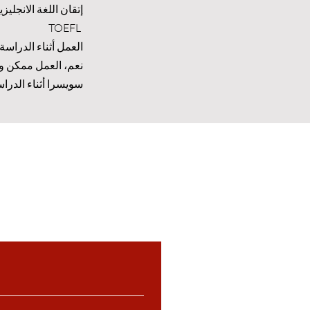
TOEFL
العمل أثناء الدراسة:
سويسرا أثناء الدرا
, and resources for international
, layout, and digital materials, is
 written permission.
Unauthorized