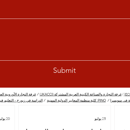
Submit
/
غرفة التجارة والصناعة الكينية العربية المشتركة (JKACCI)
/
غرفة التجارة الأوروبية العربية 
ة في سويسرا
/
PINO: كلية منظمة المعايير الدولية المهنية
/
الدراسة في زيورخ - التعليم ف
25 يوليو
20 يوليو