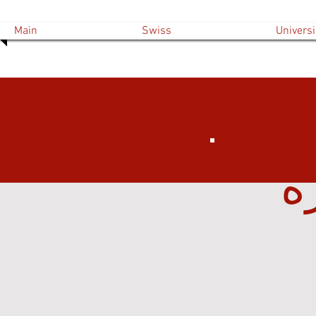
Main
Swiss
Universi
ة