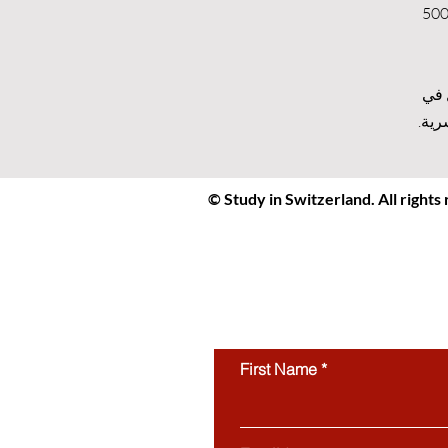
ن اللغة الانجليزية أو ما يعادلها TOEIC 628 , 5.5 IELTS , (61: IBT,173: CBT) PBT بعلامة 500
عمل في
رية.
© Study in Switzerland. All rights
Study in Switzerland is an educat
students interested in studying in 
protected by copyright and may not
use of this website’s content is stri
First Name