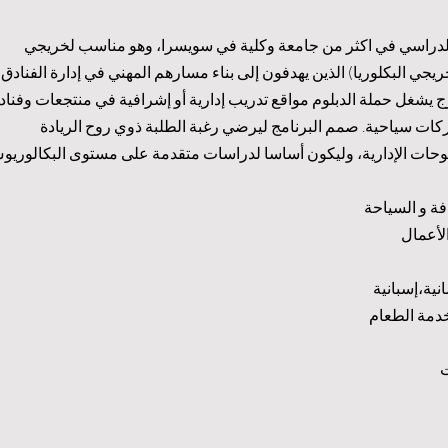
ج الدراسي في اكثر من جامعة وكلية في سويسرا، وهو مناسب لخريجي
ريجي البكلوريا) الذين يهدفون إلى بناء مسارهم المهني في إدارة الفنادق
رج يشغل حملة الدبلوم مواقع تدريب إدارية أو إشرافية في منتجعات وفناد
كات سياحية. صمم البرنامج ليرضي رغبة الطلبة ذوي روح الريادة
موحات الإدارية، وليكون أساسا لدراسات متقدمة على مستوى البكالوريو
فة و السياحة
لأعمال
نية،إسبانية
دمة الطعام
ت