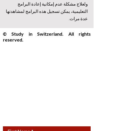
ولعلاج مشكلة عدم إمكانية إعادة البرامج
التعليمية، يمكن تسجيل هذه البرامج لمشاهدتها
عدة مرات.
© Study in Switzerland. All rights
reserved.
Study in Switzerland is an educational
information platform providing helpful
guidance, articles, and resources for
international students interested in
studying in Switzerland. All website
content, including articles, text, graphics,
layout, and digital materials, is protected by
copyright and may not be copied,
reproduced, republished, or distributed
without prior written
permission.
Unauthorized use of this
website’s content is strictly prohibited.
Contact us