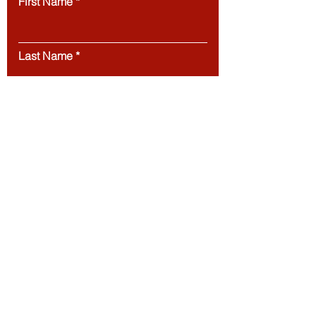
First Name
Last Name
Email
Message
Submit