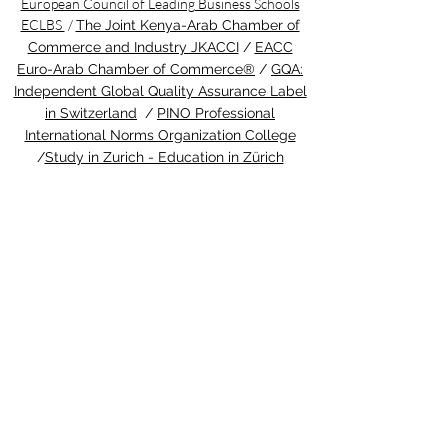
European Council of Leading Business Schools
ECLBS
/
The Joint Kenya-Arab Chamber of
Commerce and Industry JKACCI
/
EACC
Euro-Arab Chamber of Commerce®
/
GQA:
Independent Global Quality Assurance Label
in Switzerland
/
PINO Professional
International Norms Organization College
/
Study in Zurich - Education in Zürich
2 days ago
ETH Zurich Pioneers
Groundbreaking Light-
Controlled Cancer Therapy
Welcome to the latest update from the
Study in Swiss platform, your ultimate
guide to education and living in
Switzerland. We are thrilled to share an