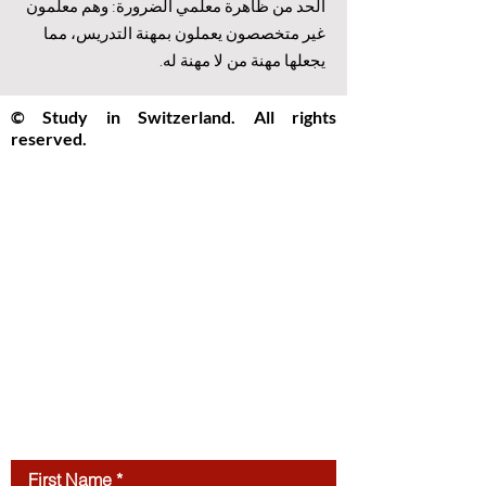
الحد من ظاهرة معلمي الضرورة: وهم معلمون
غير متخصصون يعملون بمهنة التدريس، مما
يجعلها مهنة من لا مهنة له.
© Study in Switzerland. All rights
reserved.
Study in Switzerland is an educational
information platform providing helpful
guidance, articles, and resources for
international students interested in
studying in Switzerland. All website
content, including articles, text, graphics,
layout, and digital materials, is protected by
copyright and may not be copied,
reproduced, republished, or distributed
without prior written
permission.
Unauthorized use of this
website’s content is strictly prohibited.
Contact us
First Name