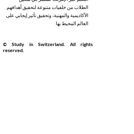
الطلاب من خلفيات متنوعة لتحقيق أهدافهم
الأكاديمية والمهنية، وتحقيق تأثير إيجابي على
العالم المحيط بها.
© Study in Switzerland. All rights
reserved.
Study in Switzerland is an educational
information platform providing helpful
guidance, articles, and resources for
international students interested in
studying in Switzerland. All website
content, including articles, text, graphics,
layout, and digital materials, is protected by
copyright and may not be copied,
reproduced, republished, or distributed
without prior written
permission.
Unauthorized use of this
website’s content is strictly prohibited.
Contact us