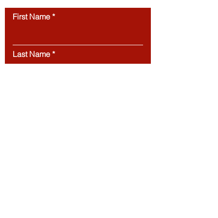
First Name
Last Name
Email
Message
Submit