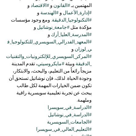
المهتمين بـ 
#القانون
 و 
#الاقتصاد
 و 
#إدارة_الأعمال
 و 
#الهندسة
 و 
#التكنولوجيا_الدقيقة
. ومع وجود مؤسسات 
مؤكدة مثل 
#جامعة_نوشاتيل
 و 
#المدرسة_العليا_أرك
 و 
#المعهد_الفدرالي_السويسري_للتكنولوجيا_ف
ي_لوزان
 و 
#المركز_السويسري_للإلكترونيات_والتقنيات
_الدقيقة
 وبيئة 
#مايكروسيتي
، تقدم المدينة 
مزيجاً رائعاً من التعليم، والبحث، والابتكار، 
وجودة الحياة. لذلك، فإن نوشاتيل تستحق أن 
تكون ضمن الخيارات المهمة لكل طالب 
يبحث عن تجربة تعليمية سويسرية راقية 
وملهمة.
#الدراسة_في_سويسرا
#الدراسة_في_نوشاتيل
#الجامعات_السويسرية
#التعليم_العالي_في_سويسرا