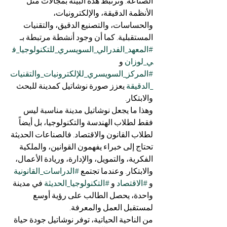
الصناعة. وترتبط هذه البيئة بمجالات مثل 
الأنظمة الدقيقة، والإلكترونيات، 
والحساسات، والتصنيع الدقيق، والتقنيات 
المستقبلية. كما أن وجود أنشطة مرتبطة بـ 
#المعهد_الفدرالي_السويسري_للتكنولوجيا_ف
ي_لوزان
 و 
#المركز_السويسري_للإلكترونيات_والتقنيات
_الدقيقة
 يعزز صورة نوشاتيل كمدينة للبحث 
والابتكار.
وهذا ما يجعل نوشاتيل مدينة مناسبة ليس 
فقط لطلاب الهندسة والتكنولوجيا، بل أيضاً 
لطلاب القانون والاقتصاد. فالصناعات الحديثة 
تحتاج إلى خبراء يفهمون القوانين، والملكية 
الفكرية، والتمويل، والإدارة، وريادة الأعمال، 
والابتكار. وعندما تجتمع 
#الدراسات_القانونية
و 
#الاقتصاد
 و 
#التكنولوجيا_الحديثة
 في مدينة 
واحدة، يحصل الطالب على رؤية أوسع 
لمستقبل العمل والمعرفة.
من الناحية الحياتية، توفر نوشاتيل جودة حياة 