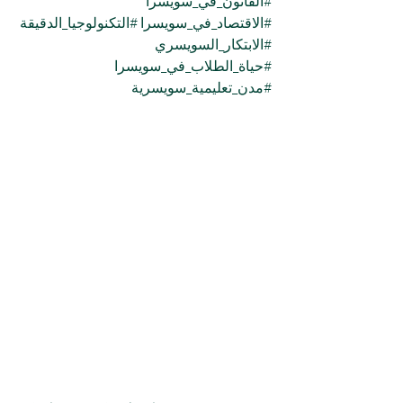
#القانون_في_سويسرا
#الاقتصاد_في_سويسرا
#التكنولوجيا_الدقيقة
#الابتكار_السويسري
#حياة_الطلاب_في_سويسرا
#مدن_تعليمية_سويسرية