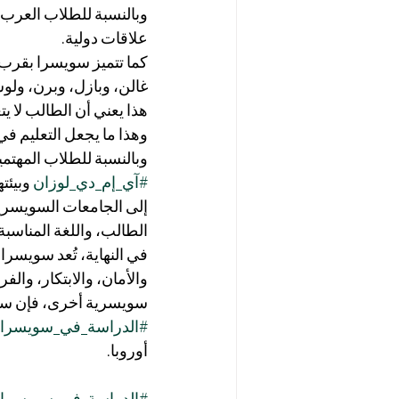
وبالنسبة للطلاب العرب، 
علاقات دولية.
كما تتميز سويسرا بقرب 
غالن، وبازل، وبرن، ولوسي
هذا يعني أن الطالب لا ي
وهذا ما يجعل التعليم في س
وبالنسبة للطلاب المهتمي
#آي_إم_دي_لوزان
 وبيئت
إلى الجامعات السويسرية
الطالب، واللغة المناسبة 
في النهاية، تُعد سويسرا و
والأمان، والابتكار، والف
سويسرية أخرى، فإن سويس
#الدراسة_في_سويسرا
أوروبا.
#الدراسة_في_سويسرا