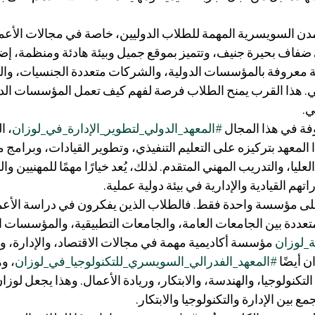
لمدن السويسرية المهمة للطلاب الدوليين، خاصة في مجالات الأعما
ى ضفاف بحيرة جنيف، وتتميز بموقع جميل وبيئة هادئة ومنظمة، إضا
ة معروفة بالمؤسسات الدولية، والشركات متعددة الجنسيات، وا
الي. هذا القرب يمنح الطلاب فرصة لفهم كيف تعمل المؤسسات الدو
ي.
 في هذا المجال 
#المعهد_الدولي_لتطوير_الإدارة_في_لوزان
، ا
المعهد بتركيزه على التعليم التنفيذي، وتطوير القيادات، وبرامج م
لعليا، والتدريب المهني المتقدم. لذلك، يُعد خيارًا مهمًا للمهنيين و
تهم القيادية والإدارية في بيئة دولية عملية.
ى مؤسسة واحدة فقط. فالطلاب الذين يفكرون في دراسة الأعمال
عددة بين الجامعات العامة، والجامعات التطبيقية، والمؤسسات 
_لوزان
 مؤسسة أكاديمية مهمة في مجالات الاقتصاد، والإدارة، وال
 أيضًا 
#المعهد_الفدرالي_السويسري_للتكنولوجيا_في_لوزان
، و
نولوجيا، والهندسة، والابتكار، وريادة الأعمال. وهذا يجعل لوزان
 بين الإدارة والتكنولوجيا والابتكار.