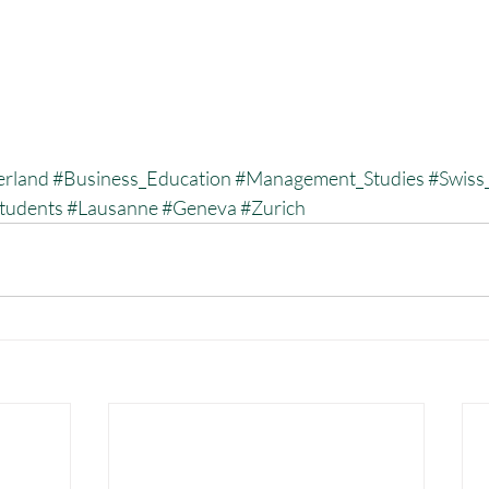
erland
#Business_Education
#Management_Studies
#Swiss
Students
#Lausanne
#Geneva
#Zurich