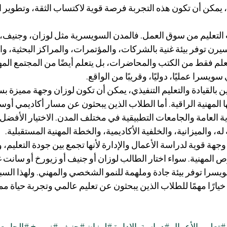
يمكن أن تكون هذه التجربة فرصة قوية لاكتساب الثقة، وتطوير الل
التعليم من سوق العمل. فالمدن السويسرية مثل لوزان، وجنيف،
رن توفر بيئة غنية بالشركات، والمؤتمرات، والمراكز البحثية، والف
تعلم فقط من الكتب والمحاضرات، بل يتعلم أيضًا من المجتمع المه
ويسرا عمليًا، دوليًا، وقريبًا من الواقع.
ن بالقيادة والتعليم التنفيذي، يمكن أن تكون لوزان وجهة مميزة ب
ها المهنية الراقية. أما الطلاب الذين يبحثون عن مسار أكاديمي أوس
 العامة والجامعات التطبيقية في مختلف المدن. الاختيار الأفضل
له، والميزانية، والخلفية الأكاديمية، والخطة المهنية المستقبلية.
جهة قوية لدراسة الأعمال والإدارة لأنها تجمع بين جودة التعليم، وال
رص المهنية. سواء اختار الطالب لوزان أو جنيف أو زيورخ أو سانت غا
را توفر بيئة جادة وملهمة للنمو الشخصي والمهني. ولهذا السب
 خيارًا مهمًا للطلاب الذين يبحثون عن تعليم عالمي وتجربة حياة م
#تعليم_الأعمال
#دراسة_الإدارة
#لوزان
#جنيف
#زيورخ
#الجامع