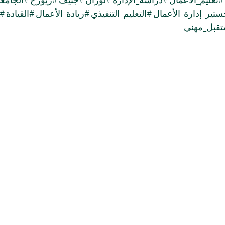
تير_إدارة_الأعمال
#التعليم_التنفيذي
#ريادة_الأعمال
#القيادة
#ا
قبل_مهني