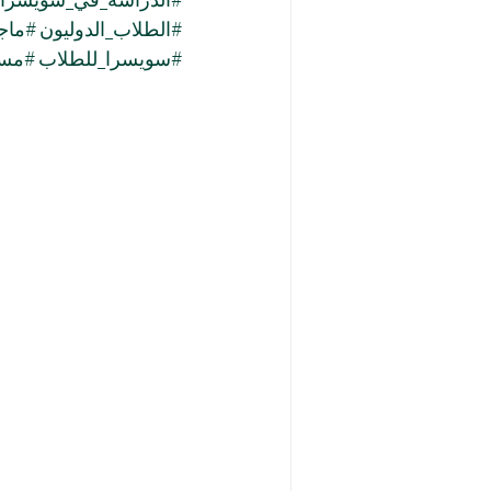
#الطلاب_الدوليون
#ماجس
#سويسرا_للطلاب
#مست