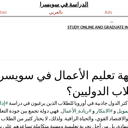
الدراسة في سويسرا
Ads
بالعربي
ties
Ad:
STUDY ONLINE AND GRADUATE I
ة تعليم الأعمال في سويسرا:
ب الدوليين؟
كثر الدول جاذبية في أوروبا للطلاب الذين يرغبون في دراسة 
#إدا
مويل
 و 
#الابتكار
 و 
#ريادة_الأعمال
. فهي دولة تجمع بين جودة التعلي
، والاقتصاد القوي، والحياة الراقية. ولذلك، لا يختار كثير من الطل
ة، بل من أجل تجربة تعليمية ومهنية متكاملة تساعدهم على بن