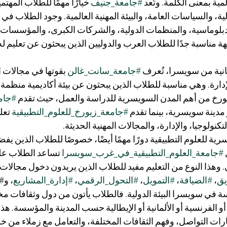
ية بمعنى الكلمة. وتُعد 
#جامعة_جنيف
 خيارًا مهمًا للطلاب المهتمي
لية، والسياسات العامة، والبيئة المهنية العالمية. وجود الطلاب في
بلوماسية، والمنظمات الدولية، والشركات الكبرى، والمؤسسات الم
مناسبة جدًا للطلاب العرب والدوليين الذين يبحثون عن تعليم له 
انية من سويسرا، تُعرف 
#جامعة_سانت_غالن
 بقوتها في مجالات ا
لإدارة. وهي مناسبة للطلاب الذين يبحثون عن بيئة أكاديمية منظمة
د زيورخ من أهم المدن السويسرية للدراسة والعمل، حيث تقدم 
#جام
مدينة سويسرية، بينما تقدم 
#جامعة_زيورخ_للعلوم_التطبيقية
 تعلي
كنولوجيا، والإدارة، والمجالات المهنية الحديثة.
ة للعلوم التطبيقية دورًا مهمًا أيضًا، خصوصًا للطلاب الذين يفضل
#جامعة_العلوم_التطبيقية_في_غرب_سويسرا
 تساعد الطلاب عل
. وهذا النوع من التعليم مفيد للطلاب الذين يريدون دخول مجالات 
يق
، 
#الضيافة
، 
#التمويل
، 
#التحول_الرقمي
، 
#إدارة_المشاريع
، و#
 في سويسرا البيئة الدولية. فالطلاب يأتون من دول وثقافات مخت
ة أو الفرنسية أو الألمانية أو الإيطالية حسب المدينة والمؤسسة. هذه
ت التواصل، وفهم الثقافات المختلفة، والتعامل مع زملاء من خل