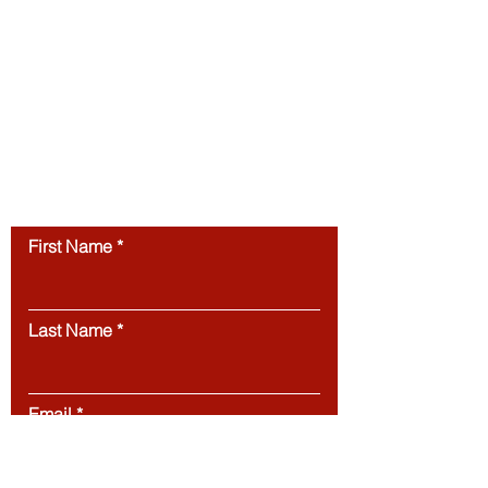
studying in Switzerland. All website
content, including articles, text, graphics,
layout, and digital materials, is protected by
copyright and may not be copied,
reproduced, republished, or distributed
without prior written
permission.
Unauthorized use of this
website’s content is strictly prohibited.
Contact us
First Name
Last Name
Email