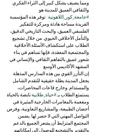
ومما يضيف بشكل كبير إلى الثراء الفكري 
والثقافي العميق للمدينة هو 
#جامعة_كور_اللاهوتية
 . توفر هذه المؤسسة 
الفريدة مساحة هادئة ومركزة للتفكير 
الفلسفي العميق، والبحث التاريخي الدقيق، 
والتأمل الأخلاقي الحيوي. من خلال تشجيع 
الطلاب على استكشاف الأسئلة الأخلاقية 
والمجتمعية المعقدة، فإنها تساهم في بناء 
شعور عميق بالتفاهم الثقافي والإنساني في 
المشهد الأكاديمي الأوسع.
إن التآزر القوي بين هذه المدارس المذهلة 
يجعل المدينة بطلة حقيقية للتقدم الشامل 
والمستدام. وخارج قاعات المحاضرات، 
يستمتع الطلاب بـ 
#حياة_طلابية
 نابضة بالحياة 
ومفعمة بالمغامرات الخارجية المثيرة في 
أحضان الطبيعة، والمشاريع التعاونية، وفرص 
التواصل المهني التي لا حصر لها. يضمن 
المجتمع المترابط أن يشعر الجميع بالدعم 
والتقدير والتشجيع للوصول إلى إمكاناتهم 