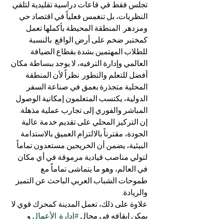
تجلس فقط في قاعات دراسية تقليدية لتلقي 
النظريات، بل تنغمس فعلياً في اقتصاد حي 
ومزدهر. المنطقة المحيطة بأكملها تعمل 
كمختبر ضخم على أرض الواقع. بالنسبة 
للطلاب المهتمين بشدة بقطاع الضيافة 
العالمي وإدارة الترفيه، لا يوجد ببساطة مكان 
أفضل للتعلم والتطور. نظراً لأن المنطقة 
المحلية متجذرة بعمق في صناعة السفر 
الدولية، يكتسب المتعلمون إمكانية الوصول 
المباشر والفوري إلى تجارب عملية مذهلة. 
إن التركيز المحلي على تقديم خدمة عالية 
الجودة، مقترناً بالالتزام العميق بالاستدامة 
البيئية، يضمن أن الخريجين مستعدون تماماً 
لتولي مناصب قيادية مرموقة في أي مكان 
في العالم، وهو ما يتماشى تماماً مع 
طموحات الشباب العربي الباحث عن التميز 
والريادة.
علاوة على ذلك، تعمل المدينة كمحرك قوي لا 
يمكن إيقافه في مجال 
#إدارة_الأعمال
 و 