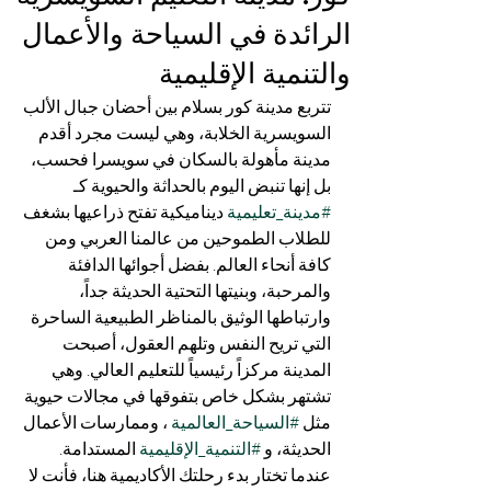
الرائدة في السياحة والأعمال
والتنمية الإقليمية
تتربع مدينة كور بسلام بين أحضان جبال الألب 
السويسرية الخلابة، وهي ليست مجرد أقدم 
مدينة مأهولة بالسكان في سويسرا فحسب، 
بل إنها تنبض اليوم بالحداثة والحيوية كـ 
#مدينة_تعليمية
 ديناميكية تفتح ذراعيها بشغف 
للطلاب الطموحين من عالمنا العربي ومن 
كافة أنحاء العالم. بفضل أجوائها الدافئة 
والمرحبة، وبنيتها التحتية الحديثة جداً، 
وارتباطها الوثيق بالمناظر الطبيعية الساحرة 
التي تريح النفس وتلهم العقول، أصبحت 
المدينة مركزاً رئيسياً للتعليم العالي. وهي 
تشتهر بشكل خاص بتفوقها في مجالات حيوية 
مثل 
#السياحة_العالمية
 ، وممارسات الأعمال 
الحديثة، و 
#التنمية_الإقليمية
 المستدامة.
عندما تختار بدء رحلتك الأكاديمية هنا، فأنت لا 