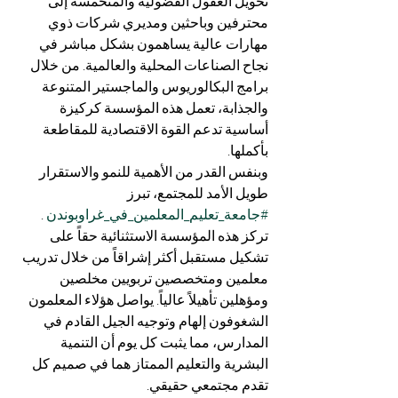
تحويل العقول الفضولية والمتحمسة إلى 
محترفين وباحثين ومديري شركات ذوي 
مهارات عالية يساهمون بشكل مباشر في 
نجاح الصناعات المحلية والعالمية. من خلال 
برامج البكالوريوس والماجستير المتنوعة 
والجذابة، تعمل هذه المؤسسة كركيزة 
أساسية تدعم القوة الاقتصادية للمقاطعة 
بأكملها.
وبنفس القدر من الأهمية للنمو والاستقرار 
طويل الأمد للمجتمع، تبرز 
#جامعة_تعليم_المعلمين_في_غراوبوندن
 . 
تركز هذه المؤسسة الاستثنائية حقاً على 
تشكيل مستقبل أكثر إشراقاً من خلال تدريب 
معلمين ومتخصصين تربويين مخلصين 
ومؤهلين تأهيلاً عالياً. يواصل هؤلاء المعلمون 
الشغوفون إلهام وتوجيه الجيل القادم في 
المدارس، مما يثبت كل يوم أن التنمية 
البشرية والتعليم الممتاز هما في صميم كل 
تقدم مجتمعي حقيقي.