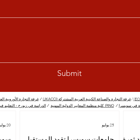
Submit
/
غرفة التجارة والصناعة الكينية العربية المشتركة (JKACCI)
/
غرفة التجارة الأوروبية العربية 
ة في سويسرا
/
PINO: كلية منظمة المعايير الدولية المهنية
/
الدراسة في زيورخ - التعليم ف
25 يوليو
20 يوليو
 ثورة
جامعات سويسرا تقود المستقبل
سويس