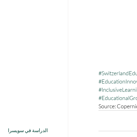
#SwitzerlandEd
#EducationInno
#InclusiveLearn
#EducationalGr
Source: Copernic
الدراسة في سويسرا