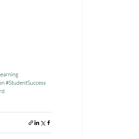
earning
on
#StudentSuccess
rd