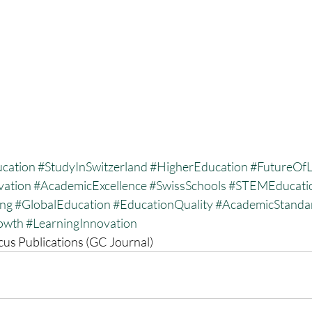
ucation
#StudyInSwitzerland
#HigherEducation
#FutureOfL
vation
#AcademicExcellence
#SwissSchools
#STEMEducati
ing
#GlobalEducation
#EducationQuality
#AcademicStanda
owth
#LearningInnovation
us Publications (GC Journal)