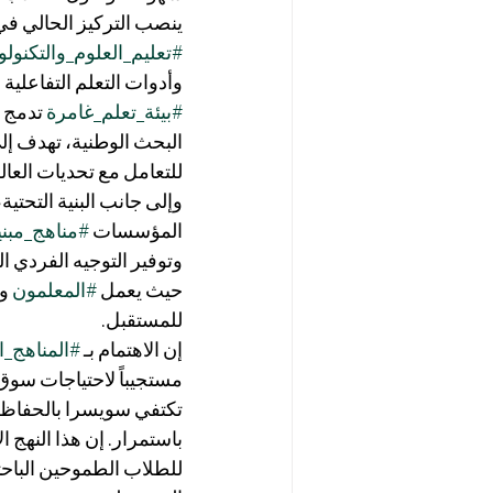
ينصب التركيز الحالي في
#تعليم_العلوم_والتكنول
وأدوات التعلم التفاعلي
#بيئة_تعلم_غامرة
 تدمج 
البحث الوطنية، تهدف إلى
للتعامل مع تحديات العال
وإلى جانب البنية التحتية، 
المؤسسات 
#مناهج_مبني
وتوفير التوجيه الفردي اللا
حيث يعمل 
#المعلمون
 و 
للمستقبل.
إن الاهتمام بـ 
#المناهج_ا
مستجيباً لاحتياجات سوق
تكتفي سويسرا بالحفاظ 
باستمرار. إن هذا النهج ا
للطلاب الطموحين الباحث