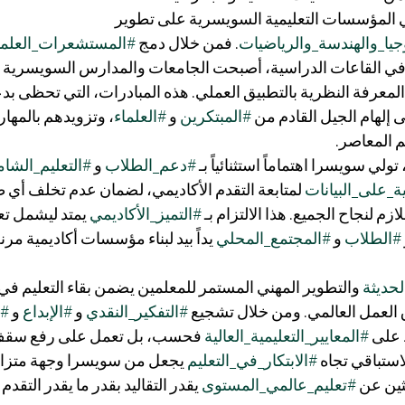
 المؤسسات التعليمية السويسرية على تطوير 
وجيا_والهندسة_والرياضيات
. فمن خلال دمج 
#المستشعرات_العلمي
ة في القاعات الدراسية، أصبحت الجامعات والمدارس السويسرية ت
المعرفة النظرية بالتطبيق العملي. هذه المبادرات، التي تحظى 
 إلهام الجيل القادم من 
#المبتكرين
 و 
#العلماء
، وتزويدهم بالمهار
م المعاصر.
تولي سويسرا اهتماماً استثنائياً بـ 
#دعم_الطلاب
 و 
#التعليم_الشا
ة_على_البيانات
 لمتابعة التقدم الأكاديمي، لضمان عدم تخلف أي
زم لنجاح الجميع. هذا الالتزام بـ 
#التميز_الأكاديمي
 يمتد ليشمل تع
#الطلاب
 و 
#المجتمع_المحلي
 يداً بيد لبناء مؤسسات أكاديمية مر
لحديثة
 والتطوير المهني المستمر للمعلمين يضمن بقاء التعليم ف
 العمل العالمي. ومن خلال تشجيع 
#التفكير_النقدي
 و 
#الإبداع
 و 
#ا
على 
#المعايير_التعليمية_العالية
 فحسب، بل تعمل على رفع سقف 
لاستباقي تجاه 
#الابتكار_في_التعليم
 يجعل من سويسرا وجهة متزايدة
ين عن 
#تعليم_عالمي_المستوى
 يقدر التقاليد بقدر ما يقدر التقدم 