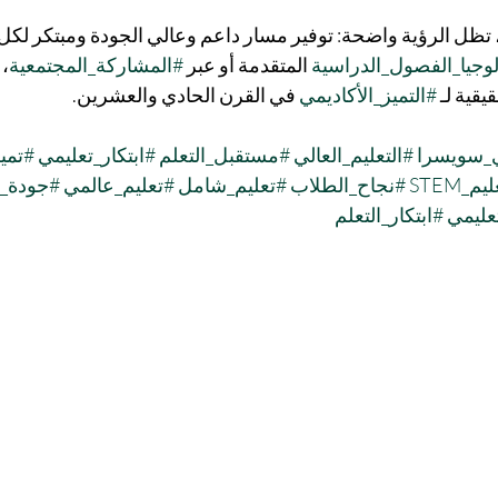
ظل الرؤية واضحة: توفير مسار داعم وعالي الجودة ومبتكر لكل 
لوجيا_الفصول_الدراسية
 المتقدمة أو عبر 
#المشاركة_المجتمعية
، 
قية لـ 
#التميز_الأكاديمي
 في القرن الحادي والعشرين.
_سويسرا
#التعليم_العالي
#مستقبل_التعلم
#ابتكار_تعليمي
#تمي
م_STEM
#نجاح_الطلاب
#تعليم_شامل
#تعليم_عالمي
#جودة_ا
عليمي
#ابتكار_التعلم