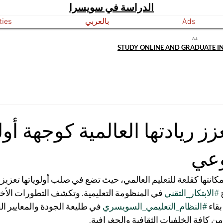
الدراسة في سويسرا
Ads
بالعربي
ties
Ad:
STUDY ONLINE AND GRADUATE I
ز ريادتها العالمية كوجهة أو
وعي
نتها كقلعة للتعليم العالمي، حيث تضع في صلب أولوياتها تعزيز 
 
#الابتكار_التقني
 في المنظومة التعليمية. وتكشف التطورات الأخي
قاء 
#النظام_التعليمي_السويسري
 في طليعة الجودة والمعايير الع
 كافة الخلفيات الثقافية والجغرافية.