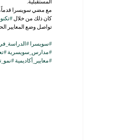
المستقبلية.
مع مضي سويسرا قدماً، ت
كان ذلك من خلال 
#تكنو
تواصل وضع المعايير الحقي
#سويسرا
#الدراسة_في
#مدارس_سويسرية
#تعلي
#معايير_أكاديمية
#نمو_ت