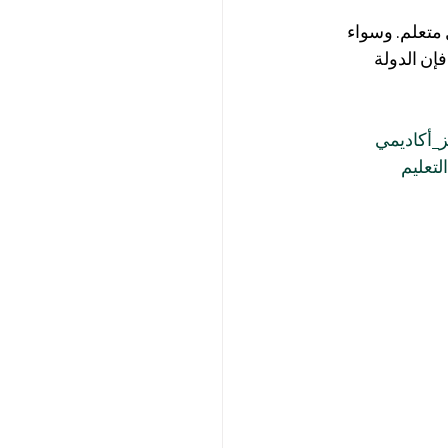
متعلم. وسواء 
فإن الدولة 
ز_أكاديمي
لتعليم