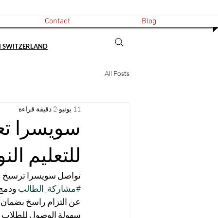
Contact
Blog
N SWITZERLAND
All Posts
11 يونيو
2 دقيقة قراءة
سويسرا تعز
للتعليم الن
تواصل سويسرا ترسيخ مكا
#مشاركة_الطالب
 ودمج
عن التزام راسخ بضمان ب
سهولة الوصول للطلاب من