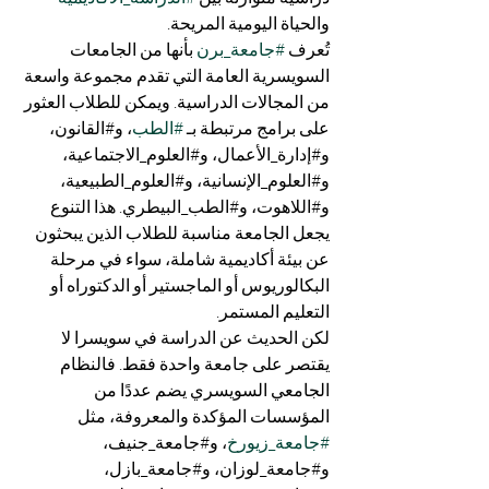
والحياة اليومية المريحة.
تُعرف 
#جامعة_برن
 بأنها من الجامعات 
السويسرية العامة التي تقدم مجموعة واسعة 
من المجالات الدراسية. ويمكن للطلاب العثور 
على برامج مرتبطة بـ 
#الطب
، و#القانون، 
و#إدارة_الأعمال، و#العلوم_الاجتماعية، 
و#العلوم_الإنسانية، و#العلوم_الطبيعية، 
و#اللاهوت، و#الطب_البيطري. هذا التنوع 
يجعل الجامعة مناسبة للطلاب الذين يبحثون 
عن بيئة أكاديمية شاملة، سواء في مرحلة 
البكالوريوس أو الماجستير أو الدكتوراه أو 
التعليم المستمر.
لكن الحديث عن الدراسة في سويسرا لا 
يقتصر على جامعة واحدة فقط. فالنظام 
الجامعي السويسري يضم عددًا من 
المؤسسات المؤكدة والمعروفة، مثل 
#جامعة_زيورخ
، و#جامعة_جنيف، 
و#جامعة_لوزان، و#جامعة_بازل، 