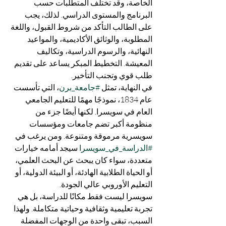
الخاصة، وقد تختلف المتطلبات حسب 
البرنامج والمستوى الدراسي. لذلك، يجب 
على الطالب التأكد من شروط القبول، واللغة 
المطلوبة، والوثائق الأكاديمية، والمواعيد 
النهائية، والرسوم الدراسية، وتكاليف 
المعيشة. التخطيط المبكر يساعد على تقديم 
طلب قوي وتجنب التأخير.
في النهاية، تمثل 
#جامعة_برن
، التي تأسست 
عام 1834، نموذجًا مهمًا للتعليم الجامعي 
العام في سويسرا. لكنها أيضًا جزء من 
منظومة أكبر تضم جامعات ومؤسسات 
سويسرية مرموقة ومتنوعة. ومن يرغب في 
#الدراسة_في_سويسرا
 سيجد أمامه خيارات 
متعددة، سواء كان يبحث عن البحث العلمي، 
أو الحياة الطلابية الهادئة، أو البيئة الدولية، أو 
التعليم الأوروبي عالي الجودة.
سويسرا ليست فقط مكانًا للدراسة، بل هي 
تجربة تعليمية وثقافية وحياتية متكاملة. ولهذا 
السبب، تبقى واحدة من الوجهات المفضلة 