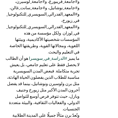
و#جامعة_فريبورغ، و#جامعة_لوسيرن، 
و#جامعة_نوشاتيل، و#جامعة_سانت_غالن، 
و#المعهد_الفدرالي_السويسري_للتكنولوجيا_
في_زيورخ، 
و#المعهد_الفدرالي_السويسري_للتكنولوجيا_
في_لوزان. ولكل مؤسسة من هذه 
المؤسسات شخصيتها الأكاديمية، وبيئتها 
اللغوية، ومجالاتها القوية، وطريقتها الخاصة 
في التعليم والبحث.
ما يميز 
#الدراسة_في_سويسرا
 هو أن الطالب 
لا يحصل فقط على تعليم جامعي، بل يعيش 
تجربة متكاملة. فبعض المدن السويسرية 
مناسبة للطلاب الذين يفضلون الحياة الهادئة، 
مثل برن ولوسيرن ونوشاتيل، بينما قد يفضل 
آخرون المدن الأكبر مثل زيورخ وجنيف 
وبازل، حيث تتوفر فرص أوسع للتواصل 
الدولي، والفعاليات الثقافية، والبيئة متعددة 
الجنسيات.
وتُعدّ برن مثالًا جميلًا على المدينة الطلابية 