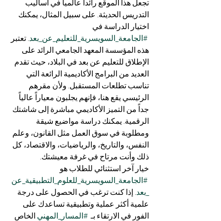
تجعل هذا الموقع رائداً عالمياً في أساليب 
التدريس الحديثة. على سبيل المثال، يمكنك 
اختيار الدراسة في 
#الجامعة_السويسرية_للتعليم_عن_بعد
. تعتبر 
هذه المؤسسة المعهد الجامعي الرائد على 
الإطلاق للتعليم عن بعد في البلاد، حيث تقدم 
العديد من البرامج الأكاديمية الرائعة التي 
تناسب تطلعات المستقبل. ولأن مقرهم 
الرئيسي يقع هنا، فإنهم يجلبون معياراً عالياً 
جداً من التميز الأكاديمي مباشرة إلى شاشتك 
الرقمية. يمكنك دراسة مواضيع شيقة 
ومطلوبة في سوق العمل مثل القانون، وعلم 
النفس، والتاريخ، والرياضيات، والاقتصاد، كل 
ذلك وأنت مرتاح في غرفة معيشتك.
خيار آخر استثنائي للطلاب هو 
#الجامعة_السويسرية_للعلوم_التطبيقية_عن
_بعد
. إذا كنت ترغب في الحصول على درجة 
علمية أكثر عملية وتطبيقية تساعدك على 
الفور في الارتقاء بـ  
#المسار_المهني
 الخاص 