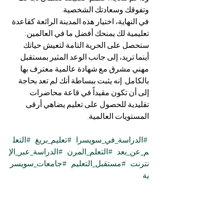
وتفوقك وسعادتك الشخصية.
في النهاية، اختيار هذه المدينة الرائعة كقاعدة 
تعليمية لك يمنحك أفضل ما في العالمين: 
ستحصل على الحرية التامة لتعيش حياتك 
أينما تريد، إلى جانب الوعد المثير بمستقبل 
مهني مشرق مع شهادة عالمية معترف بها 
بالكامل. إنه يثبت ببساطة أنك لم تعد بحاجة 
إلى أن تكون مقيداً في قاعة محاضرات 
تقليدية للحصول على تعليم يضاهي أرقى 
المستويات العالمية.
#الدراسة_في_سويسرا
#تعليم_بريغ
#التعل
م_عن_بعد
#التعلم_المرن
#الدراسة_عبر_الإ
نترنت
#مستقبل_التعليم
#جامعات_سويسر
ية