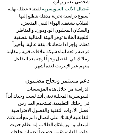
شخصي. تعتبر زيارة 
#جبال_الألب_السويسرية
 لقضاء عطلة نهاية 
أسبوع دراسية تجربة مذهلة يتطلع إليها 
الطلاب بشغف. الهواء النقي المنعش، 
والسكان المحليون الودودون، والمناظر 
الثلجية الخلابة توفر البيئة المثالية لتصفية 
ذهنك، وإجراء امتحاناتك بثقة عالية، وأخيراً 
فرصة رائعة لبناء شبكة علاقات قوية ومقابلة 
زملائك في الفصل وجهاً لوجه بعد التفاعل 
معهم عبر الإنترنت لعدة أشهر.
دعم مستمر ونجاح مضمون
الدراسة من خلال هذه المؤسسات 
السويسرية المحلية تعني أنك لست وحدك أبداً 
في رحلتك التعليمية. تستخدم المدارس 
أفضل الأدوات التقنية والفصول الافتراضية 
التفاعلية لإبقائك على اتصال دائم مع أساتذتك 
المتعاونين وزملائك الطلاب. إنه نظام حديث 
وداعم للغاية، صُمم خصيصاً لضمان نجاحك 