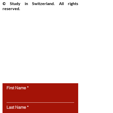
© Study in Switzerland. All rights
reserved.
Study in Switzerland is an educational
information platform providing helpful
guidance, articles, and resources for
international students interested in
studying in Switzerland. All website
content, including articles, text, graphics,
layout, and digital materials, is protected by
copyright and may not be copied,
reproduced, republished, or distributed
without prior written
permission.
Unauthorized use of this
website’s content is strictly prohibited.
Contact us
First Name
Last Name