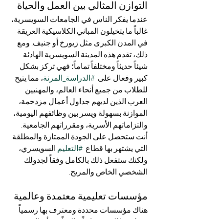
التوازن المثالي بين العمل والحياة
عندما يفكر الناس في الجامعات السويسرية، 
غالباً ما يتخيلون المباني الكلاسيكية العريقة 
في المدن الكبرى مثل زيورخ أو جنيف. ومع 
ذلك، تقدم هذه المدينة السويسرية الهادئة 
شيئاً حديثاً ومختلفاً تماماً؛ فهي تركز بشكل 
كبير وفعال على  
#الدراسة_المرنة
، مما يتيح 
للطلاب من جميع أنحاء العالم، والمهنيين 
العرب الذين لديهم جداول أعمال مزدحمة، 
الموازنة بسهولة ويسر بين وظائفهم اليومية، 
والتزاماتهم الأسرية، ومقرراتهم الجامعية. 
أنت ستحصل على الجودة الممتازة والمطلقة 
التي يشتهر بها قطاع  
#التعليم
 السويسري، 
ولكنك ستفعل ذلك بالكامل وفقاً لجدولك 
الشخصي الخاص والمريح.
مؤسسات تعليمية معتمدة وعالمية
هناك مؤسسات محددة ومعترف بها رسمياً 