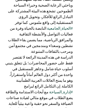
وباحثي الرعاية الصحية وخبراء السياحة 
الطموحين. تشجع هذه البيئة المشتركة على 
التبادل الرائع للأفكار، وتحويل الرؤى 
المستقبلية إلى واقع ملموس. كما توفر 
#الحياة_الجامعية
 النابضة بالحياة وفرة من 
فعاليات التواصل والأنشطة الثقافية 
والمرافق الرياضية، مما يضمن بقاء الطلاب 
نشطين وسعداء ومندمجين في مجتمع آمن 
ومرحب بالثقافات المتنوعة.
الدراسة في هذه المدينة الرائعة لا تقتصر 
فقط على حضور المحاضرات؛ بل تتعلق بتبني 
أسلوب حياة شامل وجاهز للمستقبل في 
واحدة من أكثر دول العالم أماناً واستقراراً، 
وهو ما يمنح العائلات العربية الطمأنينة 
الكاملة. إن التكامل الرائع لبرامج 
#إدارة_السياحة
 مع أبحاث الاستدامة والطاقة 
يضع الطلاب في موقع مثالي لقيادة صناعات 
الضيافة والسفر نحو حقبة واعية بيئياً للغاية. 