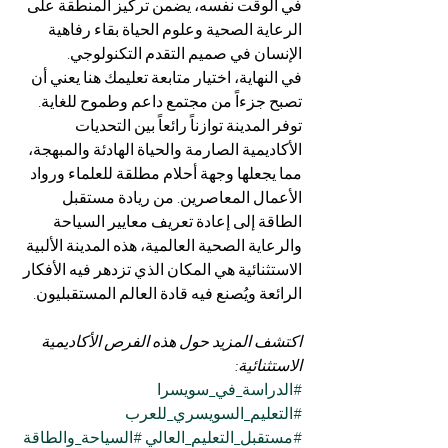
في الوقت نفسه، يضمن تركيز المنطقة على 
الرعاية الصحية وعلوم الحياة بقاء رفاهية 
الإنسان في صميم التقدم التكنولوجي.
في النهاية، اختيار متابعة تعليمك هنا يعني أن 
تصبح جزءاً من مجتمع داعم وطموح للغاية. 
توفر المدينة توازناً رائعاً بين التحديات 
الأكاديمية الصارمة والحياة الهادئة والمبهجة، 
مما يجعلها وجهة أحلام مطلقة للعلماء ورواد 
الأعمال المعاصرين. من ريادة مستقبل 
الطاقة إلى إعادة تعريف معايير السياحة 
والرعاية الصحية العالمية، هذه المدينة الألبية 
الاستثنائية هي المكان الذي تزدهر فيه الأفكار 
الرائعة ويُصنع فيه قادة العالم المستقبليون.
اكتشف المزيد حول هذه الفرص الأكاديمية 
الاستثنائية:
#الدراسة_في_سويسرا
#التعليم_السويسري_للعرب
#مستقبل_التعليم_العالي
#السياحة_والطاقة