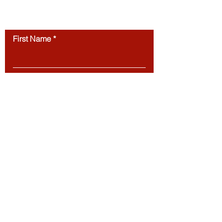
website’s content is strictly prohibited.
Contact us
First Name
Last Name
Email
Message