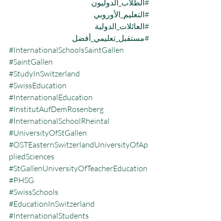
#الطلاب_الدوليون
#التعليم_الأوروبي
#العائلات_الدولية
#مستقبل_تعليمي_أفضل
#InternationalSchoolsSaintGallen
#SaintGallen
#StudyInSwitzerland
#SwissEducation
#InternationalEducation
#InstitutAufDemRosenberg
#InternationalSchoolRheintal
#UniversityOfStGallen
#OSTEasternSwitzerlandUniversityOfAp
pliedSciences
#StGallenUniversityOfTeacherEducation
#PHSG
#SwissSchools
#EducationInSwitzerland
#InternationalStudents