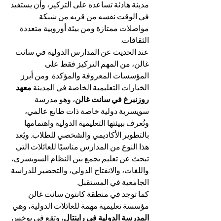
مدينة هادئة تساعده على التركيز، وأن يستفيد 
في الوقت نفسه من قربه من شبكة 
مواصلات ممتازة ومن بيئة أوروبية متعددة 
الثقافات.
عند الحديث عن المدارس الدولية في سانت 
غالن، من المهم التركيز فقط على 
المؤسسات المعروفة والمؤكدة. ومن أبرز 
الخيارات التعليمية الخاصة في المدينة 
معهد 
روزنبرغ في سانت غالن
، وهو مدرسة 
سويسرية دولية خاصة ذات طابع عالمي، 
وتُعرف ببيئتها التعليمية الدولية واهتمامها 
بالتطوير الأكاديمي والشخصي للطلاب. ويُعد 
هذا النوع من المدارس مناسبًا للعائلات التي 
تبحث عن تعليم يجمع بين النظام السويسري، 
واللغات، والانفتاح الدولي، والتحضير للدراسة 
الجامعية في المستقبل.
كما توجد في منطقة كانتون سانت غالن 
مؤسسة تعليمية مهمة للعائلات الدولية، وهي 
المدرسة الدولية في راينتال
، وتقع في بوخس 