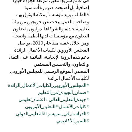
في عالم سريع التغير، لم تعد الجودة خياراً 
إضافياً، بل أصبحت ضرورة أساسية. 
فالطالب يريد مؤسسة يمكنه الوثوق بها، 
وصاحب العمل يبحث عن خريجين من بيئة 
تعليمية جادة، والشركاء الدوليون يفضلون 
التعاون مع مؤسسات لديها أنظمة واضحة. 
ومن خلال عمله منذ عام 2013، يواصل 
المجلس الأوروبي لكليات الأعمال الرائدة 
دعم هذه الرؤية الإيجابية، القائمة على الثقة، 
والتعاون، والتحسين المستمر.
المصدر: الموقع الرسمي للمجلس الأوروبي 
لكليات الأعمال الرائدة
#المجلس_الأوروبي_لكليات_الأعمال_الرائدة
#ضمان_الجودة_في_التعليم
#جودة_التعليم_العالي
#اعتماد_تعليمي
#كليات_الأعمال
#التعليم_الأوروبي
#الدراسة_في_سويسرا
#التعليم_الدولي
#التميز_الأكاديمي