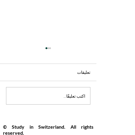
تعليقات
جامعات سويسرا تقود
اكتب تعليقًا...
المستقبل بإطلاق نموذج ذكاء
اصطناعي مفتوح المصدر
© Study in Switzerland. All rights
reserved.