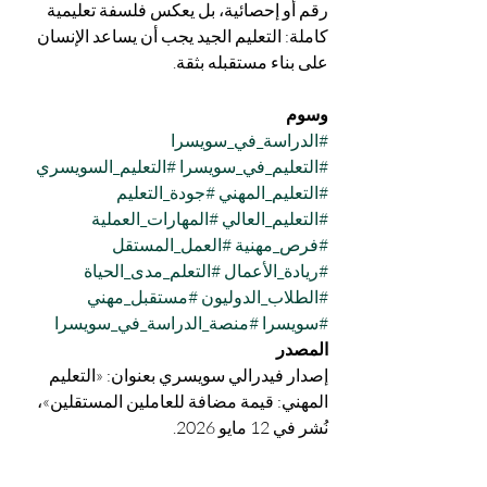
رقم أو إحصائية، بل يعكس فلسفة تعليمية 
كاملة: التعليم الجيد يجب أن يساعد الإنسان 
على بناء مستقبله بثقة.
وسوم
#الدراسة_في_سويسرا
#التعليم_في_سويسرا
#التعليم_السويسري
#التعليم_المهني
#جودة_التعليم
#التعليم_العالي
#المهارات_العملية
#فرص_مهنية
#العمل_المستقل
#ريادة_الأعمال
#التعلم_مدى_الحياة
#الطلاب_الدوليون
#مستقبل_مهني
#سويسرا
#منصة_الدراسة_في_سويسرا
المصدر
إصدار فيدرالي سويسري بعنوان: «التعليم 
المهني: قيمة مضافة للعاملين المستقلين»، 
نُشر في 12 مايو 2026.