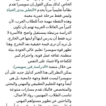
الخاص. لذلك يمكن القول إن سويسرا تقدم 
نظاماً تعليمياً مرناً يخدم 
#التعلم_مدى_الحياة
وليس فقط مرحلة عمرية معينة.
وهذه النقطة مهمة جداً للطلاب العرب، لأن 
كثيراً من العائلات العربية تهتم بأن تكون 
الدراسة مرتبطة بمستقبل واضح. فالأسرة لا 
تريد فقط أن يدرس ابنها أو ابنتها في الخارج، 
بل تريد أن ترى قيمة حقيقية بعد التخرج. وهنا 
تظهر قوة سويسرا: تعليم عالي الجودة، بيئة 
منظمة، ثقافة عمل قوية، واحترام كبير 
للكفاءة والاعتماد على النفس.
من خلال منصة 
#الدراسة_في_سويسرا
، 
يمكن النظر إلى هذا الخبر كدليل جديد على أن 
سويسرا ليست فقط وجهة جامعية، بل هي 
أيضاً وجهة للتعليم التطبيقي والمهني والبحثي 
والمتخصص. فالبلاد تقدم مسارات متنوعة 
تناسب الطلاب، المهنيين، رواد الأعمال، 
والباحثين عن تطوير مستواهم المهني.