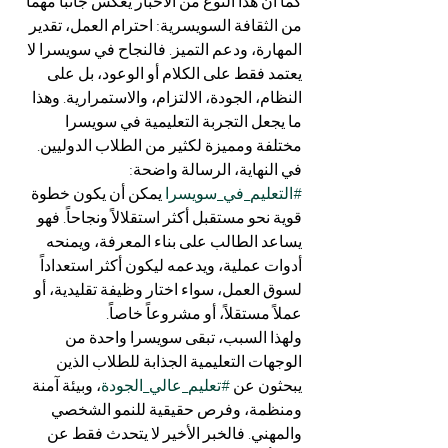
كما أن هذا النوع من الأخبار يعكس جانباً مهماً 
من الثقافة السويسرية: احترام العمل، تقدير 
المهارة، ودعم التميز. فالنجاح في سويسرا لا 
يعتمد فقط على الكلام أو الوعود، بل على 
النظام، الجودة، الالتزام، والاستمرارية. وهذا 
ما يجعل التجربة التعليمية في سويسرا 
مختلفة ومميزة لكثير من الطلاب الدوليين.
في النهاية، الرسالة واضحة: 
#التعليم_في_سويسرا
 يمكن أن يكون خطوة 
قوية نحو مستقبل أكثر استقلالاً ونجاحاً. فهو 
يساعد الطالب على بناء المعرفة، ويمنحه 
أدوات عملية، ويدعمه ليكون أكثر استعداداً 
لسوق العمل، سواء اختار وظيفة تقليدية، أو 
عملاً مستقلاً، أو مشروعاً خاصاً.
ولهذا السبب، تبقى سويسرا واحدة من 
الوجهات التعليمية الجذابة للطلاب الذين 
يبحثون عن 
#تعليم_عالي_الجودة
، وبيئة آمنة 
ومنظمة، وفرص حقيقية للنمو الشخصي 
والمهني. فالخبر الأخير لا يتحدث فقط عن 