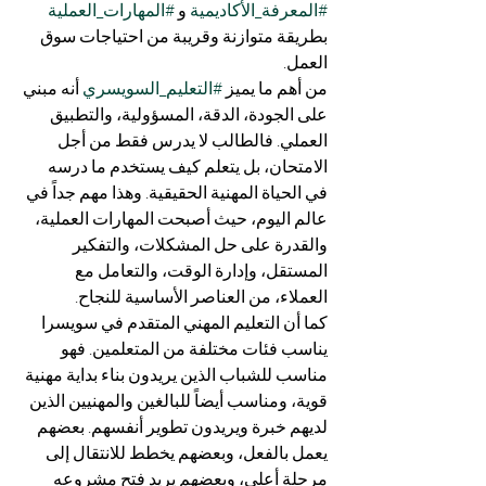
#المعرفة_الأكاديمية
 و 
#المهارات_العملية
بطريقة متوازنة وقريبة من احتياجات سوق 
العمل.
من أهم ما يميز 
#التعليم_السويسري
 أنه مبني 
على الجودة، الدقة، المسؤولية، والتطبيق 
العملي. فالطالب لا يدرس فقط من أجل 
الامتحان، بل يتعلم كيف يستخدم ما درسه 
في الحياة المهنية الحقيقية. وهذا مهم جداً في 
عالم اليوم، حيث أصبحت المهارات العملية، 
والقدرة على حل المشكلات، والتفكير 
المستقل، وإدارة الوقت، والتعامل مع 
العملاء، من العناصر الأساسية للنجاح.
كما أن التعليم المهني المتقدم في سويسرا 
يناسب فئات مختلفة من المتعلمين. فهو 
مناسب للشباب الذين يريدون بناء بداية مهنية 
قوية، ومناسب أيضاً للبالغين والمهنيين الذين 
لديهم خبرة ويريدون تطوير أنفسهم. بعضهم 
يعمل بالفعل، وبعضهم يخطط للانتقال إلى 
مرحلة أعلى، وبعضهم يريد فتح مشروعه 