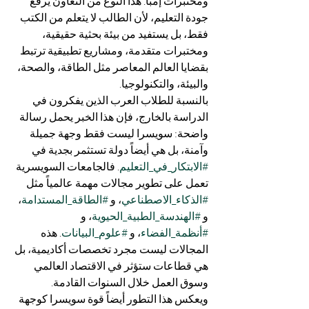
ومختبرات إمبا. هذا النوع من التعاون يرفع 
جودة التعليم، لأن الطالب لا يتعلم من الكتب 
فقط، بل يستفيد من بيئة بحثية حقيقية، 
ومختبرات متقدمة، ومشاريع تطبيقية ترتبط 
بقضايا العالم المعاصر مثل الطاقة، والصحة، 
والبيئة، والتكنولوجيا.
بالنسبة للطلاب العرب الذين يفكرون في 
الدراسة بالخارج، فإن هذا الخبر يحمل رسالة 
واضحة: سويسرا ليست فقط وجهة جميلة 
وآمنة، بل هي أيضاً دولة تستثمر بجدية في 
#الابتكار_في_التعليم
. فالجامعات السويسرية 
تعمل على تطوير مجالات مهمة عالمياً مثل 
#الذكاء_الاصطناعي
، و 
#الطاقة_المستدامة
، 
و 
#الهندسة_الطبية_الحيوية
، و 
#أنظمة_الفضاء
، و 
#علوم_البيانات
. هذه 
المجالات ليست مجرد تخصصات أكاديمية، بل 
هي قطاعات ستؤثر في الاقتصاد العالمي 
وسوق العمل خلال السنوات القادمة.
ويعكس هذا التطور أيضاً قوة سويسرا كوجهة 