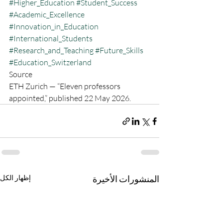
#Higher_Education
#Student_Success
#Academic_Excellence
#Innovation_in_Education
#International_Students
#Research_and_Teaching
#Future_Skills
#Education_Switzerland
Source
ETH Zurich — “Eleven professors 
appointed,” published 22 May 2026.
المنشورات الأخيرة
إظهار الكل