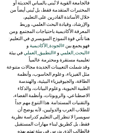
فالجامعة القوية لا تُبنى بالمباني الحديثة أو 
المختبرات المتقدمة فقط، بل تُبنى أيضاً من 
خلال الأساتذة القادرين على التعليم، 
والإرشاد، وقيادة البحث العلمي، وربط 
المعرفة الأكاديمية باحتياجات المجتمع. ومن 
هنا تأتي قوة النموذج السويسري في التعليم: 
فهو يجمع بين 
#الجودة_الأكاديمية
 و 
#البحث_العلمي
 و 
#التطبيق_العملي
 في بيئة 
تعليمية مستقرة ومحترمة عالمياً.
وقد شملت التعيينات الجديدة مجالات متنوعة 
مثل الفيزياء، وعلوم الحاسوب، وأنظمة 
الطاقة، والجيوفيزياء البيئية، والهندسة 
الطبية الحيوية، وعلوم البيانات، والذكاء 
الاصطناعي، والروبوتات، وأنظمة الفضاء، 
والتقنيات المستدامة. هذا التنوع مهم جداً 
للطلاب العرب والدوليين، لأنه يوضح أن 
سويسرا لا تنظر إلى التعليم كدراسة نظرية 
فقط، بل كطريق لبناء مهارات المستقبل. 
فالطالب الذي يدرس في بيئة تهتم بهذه 