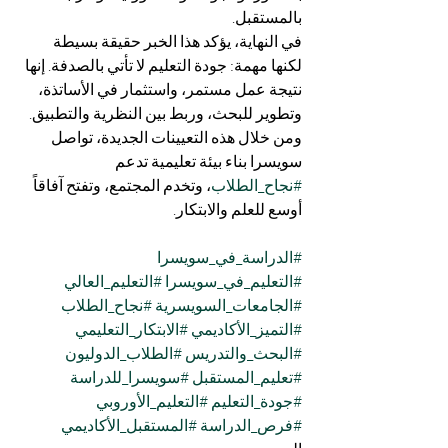
بالمستقبل.
في النهاية، يؤكد هذا الخبر حقيقة بسيطة 
لكنها مهمة: جودة التعليم لا تأتي بالصدفة. إنها 
نتيجة عمل مستمر، واستثمار في الأساتذة، 
وتطوير للبحث، وربط بين النظرية والتطبيق. 
ومن خلال هذه التعيينات الجديدة، تواصل 
سويسرا بناء بيئة تعليمية تدعم 
#نجاح_الطلاب
، وتخدم المجتمع، وتفتح آفاقاً 
أوسع للعلم والابتكار.
#الدراسة_في_سويسرا
#التعليم_في_سويسرا
#التعليم_العالي
#الجامعات_السويسرية
#نجاح_الطلاب
#التميز_الأكاديمي
#الابتكار_التعليمي
#البحث_والتدريس
#الطلاب_الدوليون
#تعليم_المستقبل
#سويسرا_للدراسة
#جودة_التعليم
#التعليم_الأوروبي
#فرص_الدراسة
#المستقبل_الأكاديمي