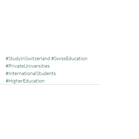
#StudyInSwitzerland
#SwissEducation
#PrivateUniversities
#InternationalStudents
#HigherEducation
المنشورات الأخيرة
إظهار الكل